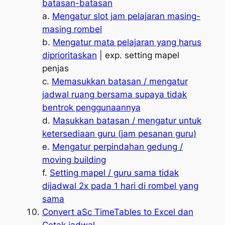
batasan-batasan
a.
Mengatur slot jam pelajaran masing-
masing rombel
b.
Mengatur mata pelajaran yang harus
diprioritaskan
| exp. setting mapel
penjas
c.
Memasukkan batasan / mengatur
jadwal ruang bersama supaya tidak
bentrok penggunaannya
d.
Masukkan batasan / mengatur untuk
ketersediaan guru (jam pesanan guru)
e.
Mengatur perpindahan gedung /
moving building
f.
Setting mapel / guru sama tidak
dijadwal 2x pada 1 hari di rombel yang
sama
Convert aSc TimeTables to Excel dan