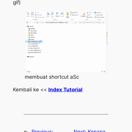
gif)
membuat shortcut aSc
Kembali ke <<
Index Tutorial
←
Previous:
Next:
Kenapa