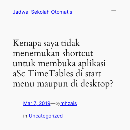
Lewati
Jadwal Sekolah Otomatis
ke
konten
Kenapa saya tidak
menemukan shortcut
untuk membuka aplikasi
aSc TimeTables di start
menu maupun di desktop?
Mar 7, 2019
—
mhzais
by
in
Uncategorized