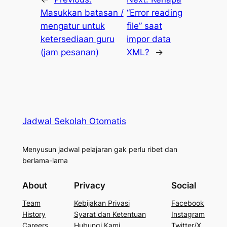
Masukkan batasan /
“Error reading
mengatur untuk
file” saat
ketersediaan guru
impor data
(jam pesanan)
XML?
→
Jadwal Sekolah Otomatis
Menyusun jadwal pelajaran gak perlu ribet dan
berlama-lama
About
Privacy
Social
Team
Kebijakan Privasi
Facebook
History
Syarat dan Ketentuan
Instagram
Careers
Hubungi Kami
Twitter/X